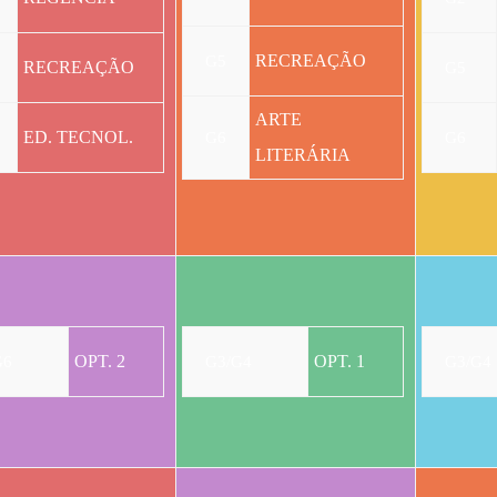
RECREAÇÃO
G5
RECREAÇÃO
G5
ARTE
ED. TECNOL.
G6
G6
LITERÁRIA
OPT. 2
OPT. 1
G6
G3/G4
G3/G4