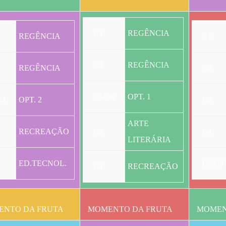
REGÊNCIA
G1
REGÊNCIA
G1
REGÊNCIA
G2
REGÊNCIA
G2
OPT. 1
G5/G6
OPT. 2
G4
G3
ARTE
RECREAÇÃO
G3
G4
LITERÁRIA
ED.TECNOL.
G5/G6
RECREAÇÃO
G4
NTO DA FRUTA
MOMENTO DA FRUTA
MOMEN