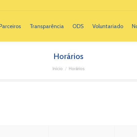
Parceiros
Transparência
ODS
Voluntariado
No
Horários
Você está aqui:
Início
Horários