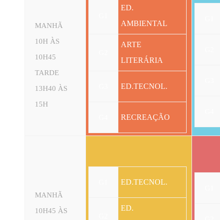
ED.
G1
G1
AMBIENTAL
MANHÃ
10H ÀS
ARTE
G2
G2
10H45
LITERÁRIA
TARDE
G3
ED.TECNOL.
G3
13H40 ÀS
15H
G4
RECREAÇÃO
G4
ED.TECNOL.
G1
G1
MANHÃ
ED.
10H45 ÀS
G2
G2