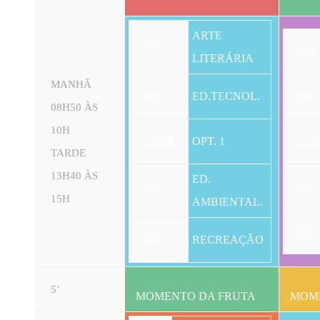
ARTE
G1
G1
LITERÁRIA
MANHÃ
ED.TECNOL.
G2
G2
08H50 ÀS
10H
OPT. 1
G3/G4
G3/
TARDE
13H40 ÀS
ED.
G5
G5
15H
AMBIENTAL.
G6
RECREAÇÃO
G6
5’
MOMENTO DA FRUTA
MOME