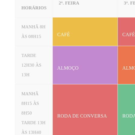
2ª. FEIRA
3ª. 
HORÁRIOS
MANHÃ 8H
CAFÉ
CAFÉ
ÀS 08H15
TARDE
12H30 ÀS
ALMOÇO
ALM
13H
MANHÃ
8H15 ÀS
8H50
RODA DE CONVERSA
RODA
TARDE 13H
ÀS 13H40