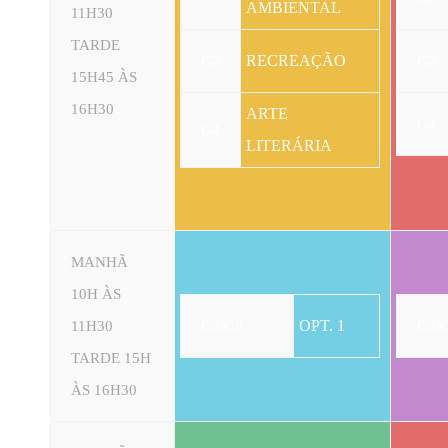
AMBIENTAL
11H30
TARDE
RECREAÇÃO
G3
G3
15H45 ÀS
16H30
ARTE
G4
G4
LITERÁRIA
MANHÃ
10H ÀS
OPT. 1
11H30
G5/G6
G5/
TARDE 15H
ÀS 16H30