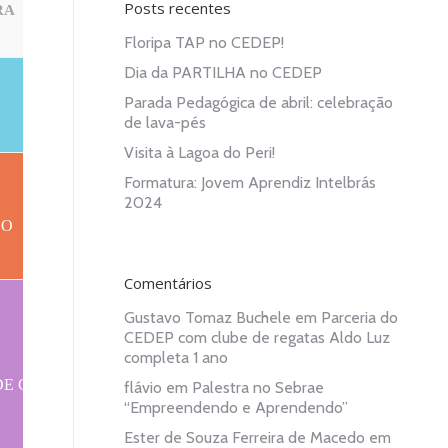
Posts recentes
RA
6ª. FEIRA
Floripa TAP no CEDEP!
Dia da PARTILHA no CEDEP
Parada Pedagógica de abril: celebração
CAFÉ
de lava-pés
Visita à Lagoa do Peri!
Formatura: Jovem Aprendiz Intelbrás
2024
ÇO
ALMOÇO
Comentários
Gustavo Tomaz Buchele
em
Parceria do
CEDEP com clube de regatas Aldo Luz
completa 1 ano
DE CONVERSA
RODA DE CONVERSA
flávio
em
Palestra no Sebrae
“Empreendendo e Aprendendo”
Ester de Souza Ferreira de Macedo
em