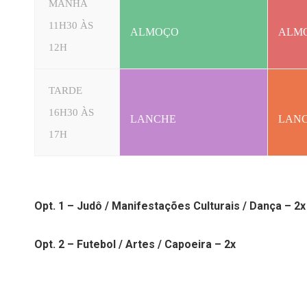
MANHÃ
11H30 ÀS
ALMOÇO
ALM
12H
TARDE
16H30 ÀS
LANCHE
LAN
17H
Opt. 1 – Judô / Manifestações Culturais / Dança – 2x
Opt. 2 – Futebol / Artes / Capoeira – 2x