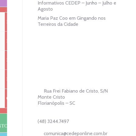
Informativos CEDEP – Junho – Julho e
Agosto
Maria Paz Coo
em
Gingando nos
REGÊNCIA
G1
REGÊNCIA
Terreiros da Cidade
REGÊNCIA
G2
REGÊNCIA
RECREAÇÃO
G3/G4
RECREAÇÃO
ED.TECNOL.
G5
PÁTIO
Rua Frei Fabiano de Cristo, S/N
ED.
Monte Cristo
OPT. 2
G6
Florianópolis – SC
AMBIENTAL
(48) 3244.7497
TO DA FRUTA
MOMENTO DA FRUTA
comunica@cedeponline.com.br