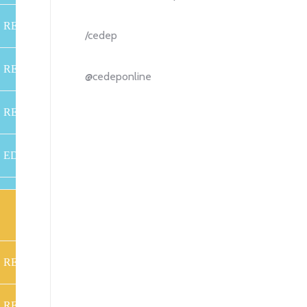
REGÊNCIA
G1
REGÊNCIA
/cedep
REGÊNCIA
G2
REGÊNCIA
@cedeponline
RECREAÇÃO
G3
RECREAÇÃO
ED.
ED.TECNOL.
G4
AMBIENTAL
REGÊNCIA
G1
REGÊNCIA
G2
REGÊNCIA
ED.TECNOL.
G3
REGÊNCIA