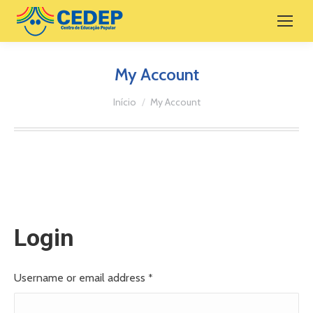
My Account
Você está aqui:
Início
My Account
Login
Username or email address
*