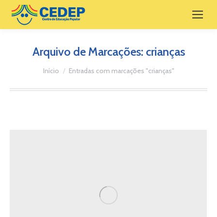
Arquivo de Marcações:
crianças
Você está aqui:
Início
Entradas com marcações "crianças"