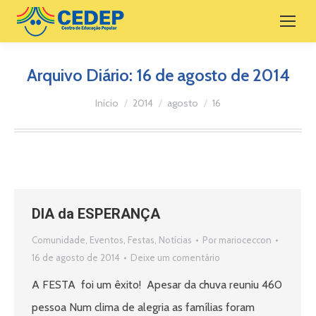
Arquivo Diário:
16 de agosto de 2014
Você está aqui:
Início
2014
agosto
16
DIA da ESPERANÇA
Comunidade
,
Eventos
,
Festas
,
Notícias
Por
marioceccon
16 de agosto de 2014
Deixe um comentário
A FESTA foi um êxito! Apesar da chuva reuniu 460
pessoa Num clima de alegria as famílias foram