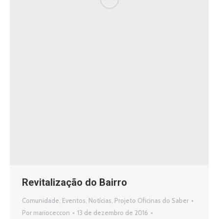
Revitalização do Bairro
Comunidade
,
Eventos
,
Notícias
,
Projeto Oficinas do Saber
Por
marioceccon
13 de dezembro de 2016