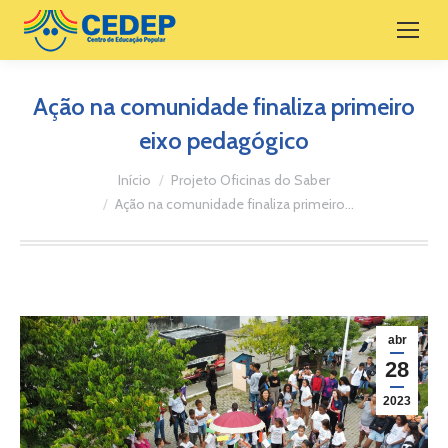
Ação na comunidade finaliza primeiro
eixo pedagógico
Você está aqui:
Início
Projeto Oficinas do Saber
Ação na comunidade finaliza primeiro…
abr
28
2023