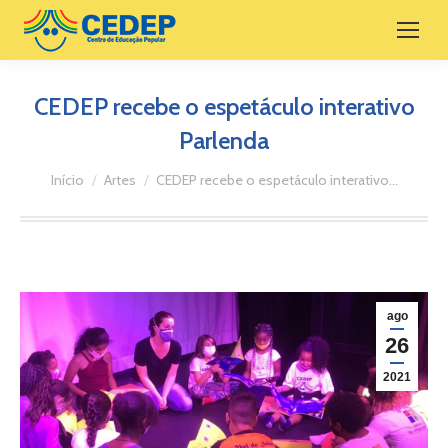
CEDEP recebe o espetáculo interativo
Parlenda
Você está aqui:
Início
Artes
CEDEP recebe o espetáculo interativo…
ago
26
2021