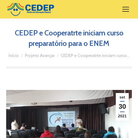
CEDEP e Cooperatrte iniciam curso
preparatório para o ENEM
Você está aqui:
Início
Projeto Avançar
CEDEP e Cooperatrte iniciam curso…
set
30
2021