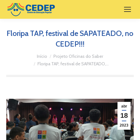
Floripa TAP, festival de SAPATEADO, no
CEDEP!!!
Você está aqui:
Início
Projeto Oficinas do Saber
Floripa TAP, festival de SAPATEADO,…
abr
18
2023