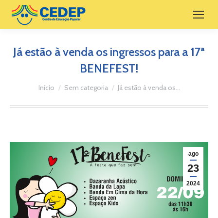
Já estão à venda os ingressos para a 17ª
BENEFEST!
Você está aqui:
Início
Sem categoria
Já estão à venda os…
ago
23
2024