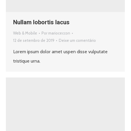
Nullam lobortis lacus
Web & Mobile
Por
marioceccon
12 de setembro de 2019
Deixe um comentário
Lorem ipsum dolor amet uspen disse vulputate
tristique urna.