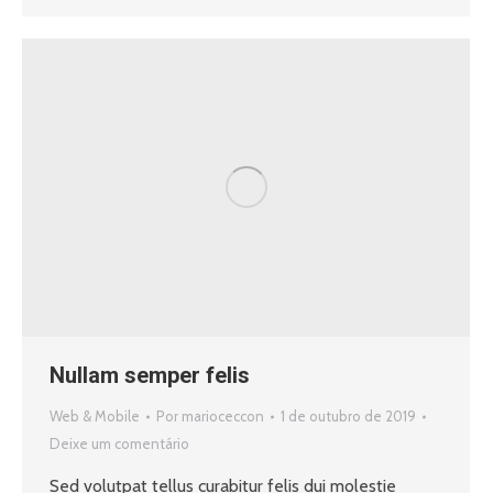
Nullam semper felis
Web & Mobile
Por
marioceccon
1 de outubro de 2019
Deixe um comentário
Sed volutpat tellus curabitur felis dui molestie