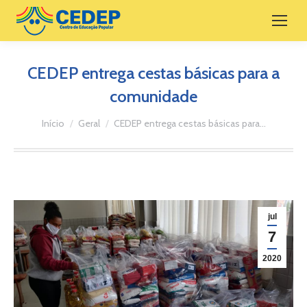
CEDEP entrega cestas básicas para a
comunidade
Você está aqui:
Início
Geral
CEDEP entrega cestas básicas para…
jul
7
2020