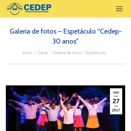
Galeria de fotos – Espetáculo “Cedep-
30 anos”
Você está aqui:
Início
Geral
Galeria de fotos – Espetáculo…
nov
27
2017