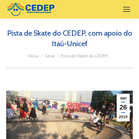
Pista de Skate do CEDEP, com apoio do
Itaú-Unicef
Você está aqui:
Início
Geral
Pista de Skate do CEDEP,…
ago
26
2019